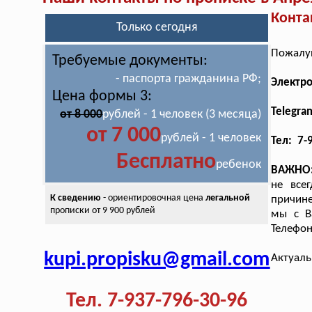
Конта
Только сегодня
Пожалуй
Требуемые документы:
- паспорта гражданина РФ;
Электр
Цена формы 3:
Telegra
от 8 000
рублей - 1 человек (3 месяца)
от 7 000
рублей - 1 человек
Тел: 7-
Бесплатно
ребенок
ВАЖНО
не все
К сведению
- ориентировочная цена
легальной
причине
прописки от 9 900 рублей
мы с В
Телефон
kupi.propisku@gmail.com
Актуаль
Тел. 7-937-796-30-96